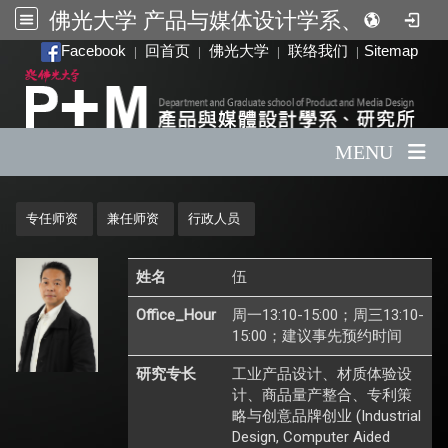
佛光大学 产品与媒体设计学系、研究所
:::
Facebook
回首页
佛光大学
联络我们
Sitemap
|
|
|
|
MENU
:::
专任师资
兼任师资
行政人员
姓名
伍
Office_Hour
周一13:10-15:00；周三13:10-
15:00；建议事先预约时间
研究专长
工业产品设计、材质体验设
计、商品量产整合、专利策
略与创意品牌创业 (Industrial
Design, Computer Aided