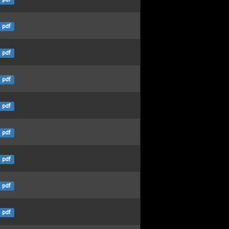
pdf
pdf
pdf
pdf
pdf
pdf
pdf
pdf