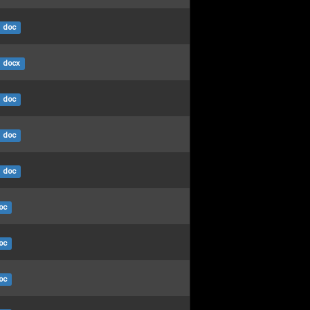
doc
docx
doc
doc
doc
oc
oc
oc