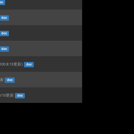
oc
doc
doc
doc
0.8.13更新)
doc
课表
doc
9/10更新
doc