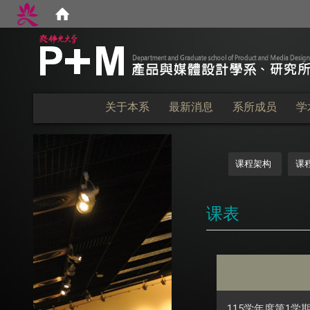
:::
关于本系
最新消息
系所成员
学
:::
课程架构
课
课表
115学年度第1学