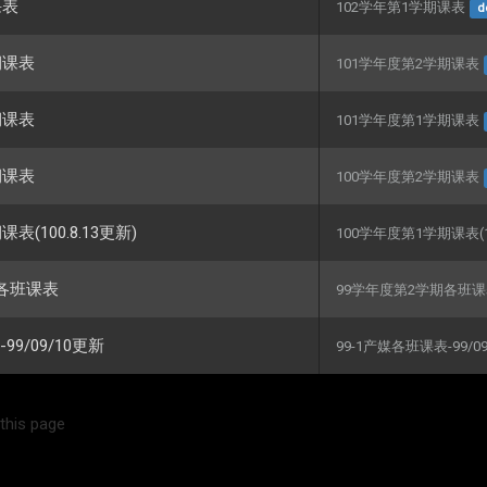
课表
102学年第1学期课表
d
期课表
101学年度第2学期课表
期课表
101学年度第1学期课表
期课表
100学年度第2学期课表
表(100.8.13更新)
100学年度第1学期课表(10
期各班课表
99学年度第2学期各班
99/09/10更新
99-1产媒各班课表-99/0
 this page