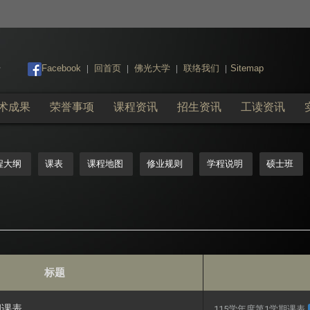
:::
Facebook
回首页
佛光大学
联络我们
Sitemap
|
|
|
|
术成果
荣誉事项
课程资讯
招生资讯
工读资讯
程大纲
课表
课程地图
修业规则
学程说明
硕士班
标题
期课表
115学年度第1学期课表