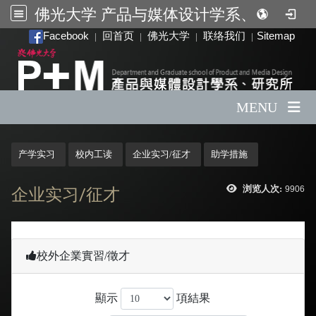
佛光大学 产品与媒体设计学系、研究所
:::
Facebook
回首页
佛光大学
联络我们
Sitemap
|
|
|
|
MENU
:::
产学实习
校内工读
企业实习/征才
助学措施
浏览人次:
9906
企业实习/征才