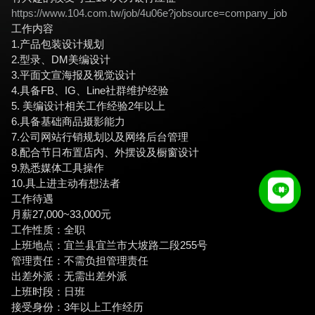
https://www.104.com.tw/job/4u06e?jobsource=company_job
工作内容
1.产品包装设计规划
2.型录、DM美编设计
3.平面文宣海报及视觉设计
4.具备FB、IG、Line社群维护经验
5. 美编设计相关工作经验2年以上
6.具备基础商品摄影能力
7.公司网站行销规划以及网络后台管理
8.配合节日布置店内、外摆设及橱窗设计
9.熟悉媒体工具操作
10.具上进主动有想法者
工作待遇
月薪27,000~33,000元
工作性质：全职
上班地点：宜兰县宜兰市大坡路二段255号
管理责任：不需负担管理责任
出差外派：无需出差外派
上班时段：日班
接受身份：3年以上工作经历