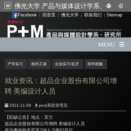
佛光大学 产品与媒体设计学系、研究所
:::
Facebook
回首页
佛光大学
联络我们
Sitemap
|
|
|
|
MENU
:::
产学实习
校内工读
企业实习/征才
助学措施
就业资讯：超品企业股份有限公司增
聘 美编设计人员
2021-11-09
pmd系统管理员
【职缺公告】地点：宜兰
超品企业股份有限公司增聘 美编设计人员
有兴趣的校友可至104人力银行应征