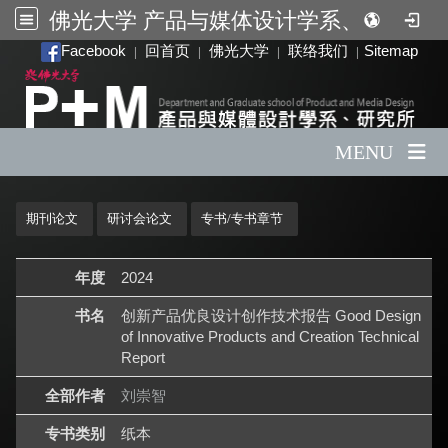
佛光大学 产品与媒体设计学系、研究所
:::
Facebook
回首页
佛光大学
联络我们
Sitemap
|
|
|
|
MENU
:::
期刊论文
研讨会论文
专书/专书章节
年度
2024
书名
创新产品优良设计创作技术报告 Good Design
of Innovative Products and Creation Technical
Report
全部作者
刘崇智
专书类别
纸本