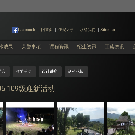
:::
Facebook
回首页
佛光大学
联络我们
Sitemap
|
|
|
|
术成果
荣誉事项
课程资讯
招生资讯
工读资讯
学会
教学活动
设计讲座
活动花絮
4~05 109级迎新活动