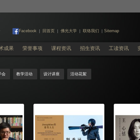
:::
Facebook
回首页
佛光大学
联络我们
Sitemap
|
|
|
|
术成果
荣誉事项
课程资讯
招生资讯
工读资讯
学会
教学活动
设计讲座
活动花絮