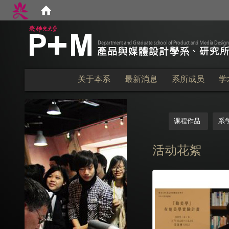
:::
关于本系
最新消息
系所成员
学
:::
课程作品
系
活动花絮