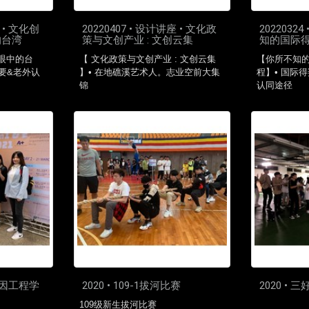
座 • 文化创
20220407 • 设计讲座 • 文化政
2022032
的台湾
策与文创产业 : 文创云集
知的国际
人眼中的台
【 文化政策与文创产业 : 文创云集
【你所不知
要&老外认
】• 在地礁溪艺术人。志业空前大集
程】• 国际
锦
认同途径
人因工程学
2020 • 109-1拔河比赛
2020 •
109级新生拔河比赛