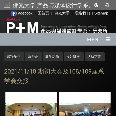
佛光大学 产品与媒体设计学系、研究所
:::
Facebook
回首页
佛光大学
联络我们
Sitemap
|
|
|
|
MENU
:::
课程作品
系学会
教学活动
设计讲座
活动花絮
2021/11/18 期初大会及108/109届系
学会交接