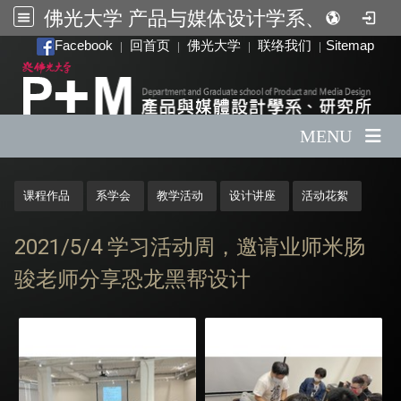
佛光大学 产品与媒体设计学系、研究所
:::
Facebook
回首页
佛光大学
联络我们
Sitemap
|
|
|
|
MENU
:::
课程作品
系学会
教学活动
设计讲座
活动花絮
2021/5/4 学习活动周，邀请业师米肠
骏老师分享恐龙黑帮设计