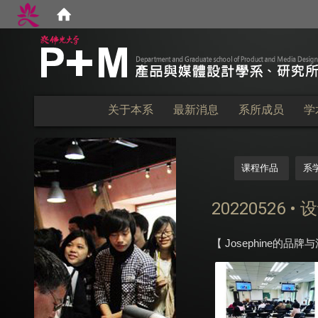
:::
关于本系
最新消息
系所成员
学
:::
课程作品
系
20220526 
【 Josephine的品牌