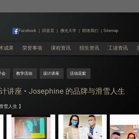
:::
Facebook
回首页
佛光大学
联络我们
Sitemap
|
|
|
|
术成果
荣誉事项
课程资讯
招生资讯
工读资讯
学会
教学活动
设计讲座
活动花絮
• 设计讲座 • Josephine 的品牌与滑雪人生
与滑雪人生 】