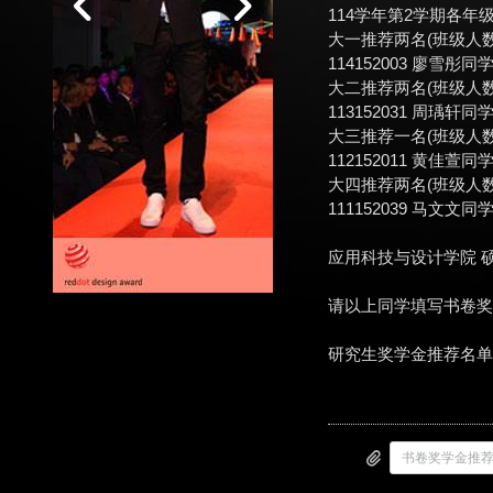
114学年第2学期各
大一推荐两名(班级人数
114152003 廖雪彤同
大二推荐两名(班级人数
113152031 周瑀轩同
大三推荐一名(班级人数
112152011 黄佳萱同
大四推荐两名(班级人数
111152039 马文文同
应用科技与设计学院 硕
请以上同学填写书卷奖学
研究生奖学金推荐名单： 
书卷奖学金推