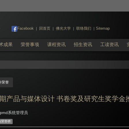
:::
Facebook
回首页
佛光大学
联络我们
Sitemap
|
|
|
|
术成果
荣誉事项
课程资讯
招生资讯
工读资讯
外荣誉
2学期产品与媒体设计 书卷奖及研究生奖学金
pmd系统管理员
内荣誉榜