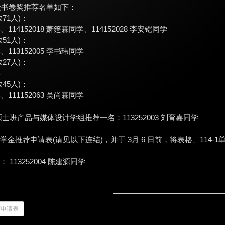
年级书卷奖推荐名单如下：
71人)：
学、114152018 萧筵霖同学、114152028 李安铠同学
51人)：
学、113152005 李书玮同学
27人)：
学
45人)：
学、111152063 吴尚霖同学
士班产品与媒体设计学组推荐一名：113252003 刘育嘉同学
金推荐申请表(请见以下连结)，并于 3月 6 日前，将表格、114
113252004 陈建源同学
荐申请表