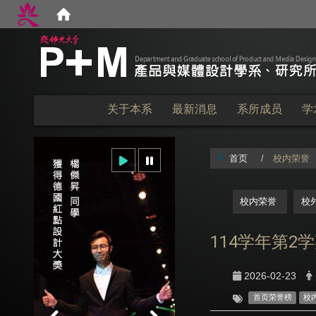
:::
关于本系
最新消息
系所成员
学
首页
校内荣誉
:::
校内荣誉
校
114学年第
2026-02-23
首页荣誉榜
校