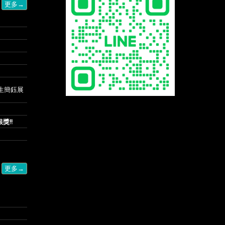
更多→
生簡鈺展
獎!!
更多→