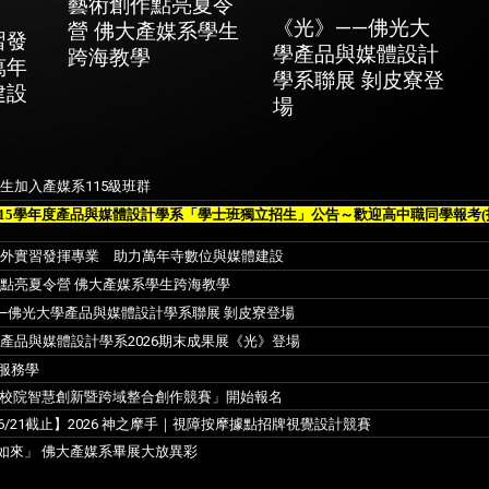
藝術創作點亮夏令
《光》——佛光大
營 佛大產媒系學生
習發
學產品與媒體設計
跨海教學
萬年
學系聯展 剝皮寮登
建設
場
生加入產媒系115級班群
115學年度產品與媒體設計學系「學士班獨立招生」公告～歡迎高中職同學報考(
海外實習發揮專業 助力萬年寺數位與媒體建設
點亮夏令營 佛大產媒系學生跨海教學
—佛光大學產品與媒體設計學系聯展 剝皮寮登場
產品與媒體設計學系2026期末成果展《光》登場
服務學
大專校院智慧創新暨跨域整合創作競賽」開始報名
/21截止】2026 神之摩手｜視障按摩據點招牌視覺設計競賽
計如來」 佛大產媒系畢展大放異彩