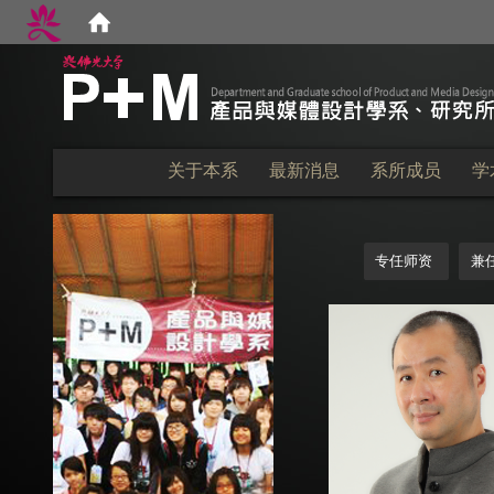
:::
关于本系
最新消息
系所成员
学
:::
专任师资
兼