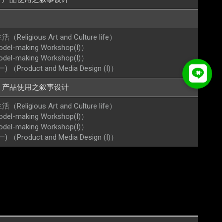
igious Art and Culture life）
l-making Workshop(I)）
l-making Workshop(I)）
roduct and Media Design (I)）
、产品使用之叙事设计
igious Art and Culture life）
l-making Workshop(I)）
l-making Workshop(I)）
roduct and Media Design (I)）