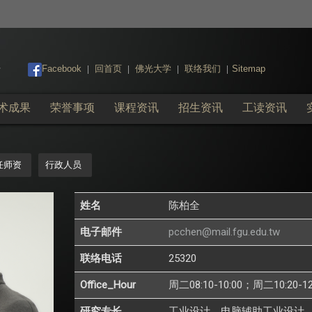
:::
Facebook
回首页
佛光大学
联络我们
Sitemap
|
|
|
|
术成果
荣誉事项
课程资讯
招生资讯
工读资讯
任师资
行政人员
姓名
陈柏全
电子邮件
pcchen@mail.fgu.edu.tw
联络电话
25320
Office_Hour
周二08:10-10:00；周二10:2
研究专长
工业设计、电脑辅助工业设计