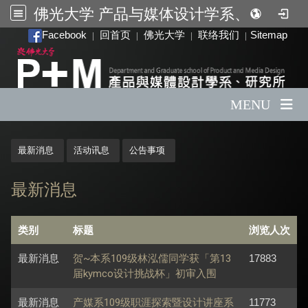
佛光大学 产品与媒体设计学系、研究所
:::
Facebook
回首页
佛光大学
联络我们
Sitemap
|
|
|
|
MENU
:::
最新消息
活动讯息
公告事项
最新消息
类别
标题
浏览人次
最新消息
贺~本系109级林泓儒同学获「第13
17883
届kymco设计挑战杯」初审入围
最新消息
产媒系109级职涯探索暨设计讲座系
11773