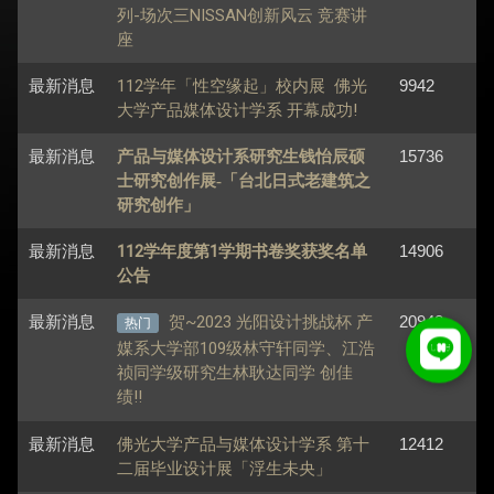
列-场次三NISSAN创新风云 竞赛讲
座
最新消息
112学年「性空缘起」校内展 佛光
9942
大学产品媒体设计学系 开幕成功!
最新消息
15736
产品与媒体设计系研究生钱怡辰硕
士研究创作展-「台北日式老建筑之
研究创作」
最新消息
112学年度第1学期书卷奖获奖名单
14906
公告
最新消息
贺~2023 光阳设计挑战杯 产
20948
热门
媒系大学部109级林守轩同学、江浩
祯同学级研究生林耿达同学 创佳
绩!!
最新消息
佛光大学产品与媒体设计学系 第十
12412
二届毕业设计展「浮生未央」