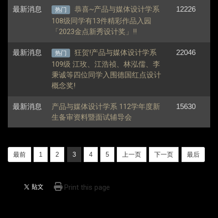
最新消息
恭喜~产品与媒体设计学系
12226
热门
108级同学有13件精彩作品入园
「2023金点新秀设计奖」!!
最新消息
狂贺!产品与媒体设计学系
22046
热门
109级 江玫、江浩祯、林泓儒、李
秉诚等四位同学入围德国红点设计
概念奖!
最新消息
产品与媒体设计学系 112学年度新
15630
生备审资料暨面试辅导会
最前
1
2
3
4
5
上一页
下一页
最后
Print this page