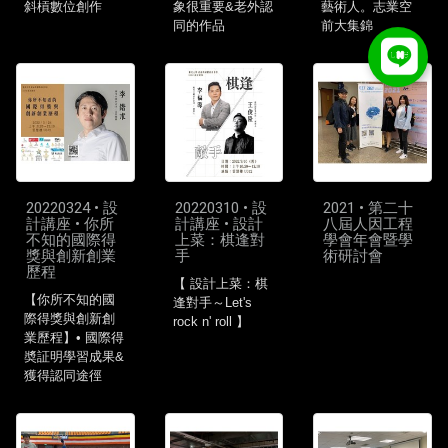
斜槓數位創作
象很重要&老外認
藝術人。志業空
同的作品
前大集錦
20220324 • 設
20220310 • 設
2021 • 第二十
計講座 • 你所
計講座 • 設計
八屆人因工程
不知的國際得
上菜：棋逢對
學會年會暨學
獎與創新創業
手
術研討會
歷程
【 設計上菜：棋
【你所不知的國
逢對手～Let's
際得獎與創新創
rock n' roll 】
業歷程】• 國際得
奬証明學習成果&
獲得認同途徑