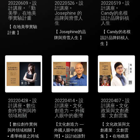
20220609 • 設
20220526 • 設
20220519 • 設
計講座 • 「勤
計講座 •
計講座 •
美學」在地美
Josephine 的
Candy的名模
學實驗計畫
品牌與滑雪人
設計品牌斜槓
生
人生
【 在地美學實驗
【 Josephine的品
【 Candy的名模
計畫 】
牌與滑雪人生 】
設計品牌斜槓人
生 】
20220428 • 設
20220414 • 設
20220407 • 設
計講座 • 數位
計講座 • 文化
計講座 • 文化
創作實例與跨
創造力 — 外國
政策與文創產
領域相關
人眼中的臺灣
業 : 文創雲集
【 數位創作實例
【文化創造力 —
【 文化政策與文
與跨領域相關 】
外國人眼中的臺
創產業 : 文創雲
• 產學橋接之跨域
灣】• 設計給誰對
集 】• 在地礁溪