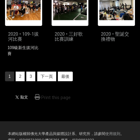
2020 • 109-1拔
2020 • 三好歌
2020 • 聖誕交
河比賽
比賽訓練
換禮物
109級新生拔河比
賽
1
2
3
下一頁
最後
Print this page
本網站版權歸佛光大學產品與媒體設計系、研究所，請參閱
使用規則
。