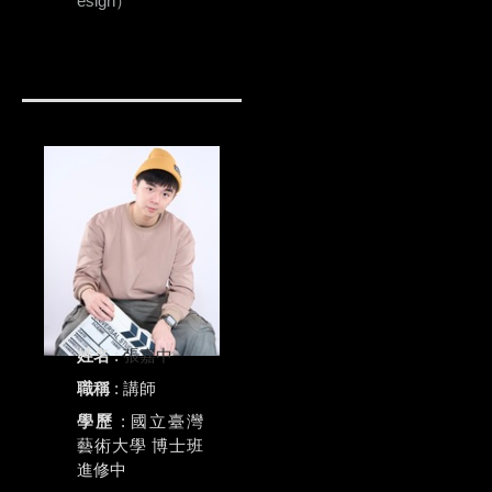
esign）
姓名
:
張嘉中
職稱
: 講師
學歷
: 國立臺灣
藝術大學 博士班
進修中