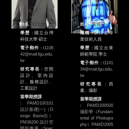
姓名
:
郭文修
姓名
:
黃國記
學歷
: 國立台灣
職稱
: 講師級專
科技大學 碩士
業技術人員
電子郵件
:
t1108
學歷
: 國立台東
42@mail.fgu.edu.
師範學院 學士
tw
電子郵件
:
t1141
研究專長
: 空間
34@mail.fgu.edu.
設計、室內設
tw
計、服務設計、
研究專長
: 西
工業設計
畫、攝影
當學期授課
當學期授課
:
PAMD100101
:
PAMD200500
設計基礎(一)（D
攝影學（Fundam
esign Basis(I)）
ental of Photogra
PM36200 設計空
phy）
PAMD2005
間與應用（Spac