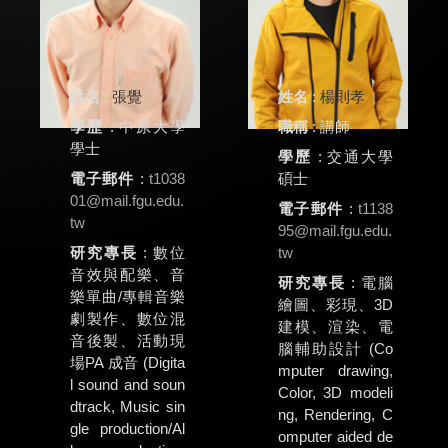
姓名
:
張覺
姓名
:
楊則孝
學歷
: 中原大學
職稱
: 講師
學士
學歷
: 交通大學
電子郵件
:
t1038
碩士
01@mail.fgu.edu.
電子郵件
:
t1138
tw
95@mail.fgu.edu.
研究專長
: 數位
tw
音效與配樂、音
研究專長
: 電腦
樂單曲/專輯音樂
繪圖、彩現、3D
劇製作、數位混
建模、渲染、電
音後製、活動現
腦輔助設計 (Co
場PA 成音 (Digita
mputer drawing,
l sound and soun
Color, 3D modeli
dtrack, Music sin
ng, Rendering, C
gle production/Al
omputer aided de