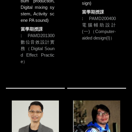
bum production,
sign)
Digital mixing sy
當學期授課
stem, Activity sc
:
PAMD200400
ene PA sound)
電腦輔助設計
當學期授課
(一)（Computer-
:
PAMD201300
aided design(I)）
數位音效設計實
務（Digital Soun
d Effect Practic
e）