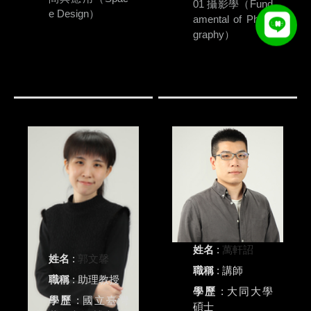
01 攝影學（Fund
e Design）
amental of Photo
graphy）
姓名
:
萬軒詔
姓名
:
郭文馨
職稱
: 講師
職稱
: 助理教授
學歷
: 大同大學
學歷
: 國立臺灣
碩士