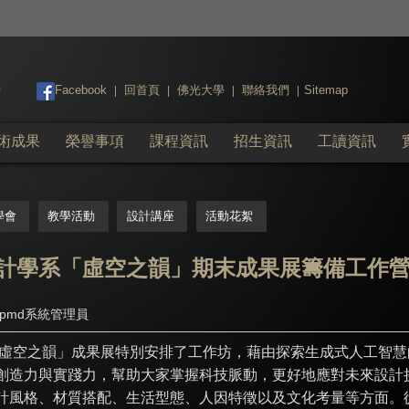
:::
Facebook
回首頁
佛光大學
聯絡我們
Sitemap
|
|
|
|
術成果
榮譽事項
課程資訊
招生資訊
工讀資訊
學會
教學活動
設計講座
活動花絮
計學系「虛空之韻」期末成果展籌備工作營
pmd系統管理員
虛空之韻」成果展特別安排了工作坊，藉由探索生成式人工智慧
創造力與實踐力，幫助大家掌握科技脈動，更好地應對未來設計
計風格、材質搭配、生活型態、人因特徵以及文化考量等方面。