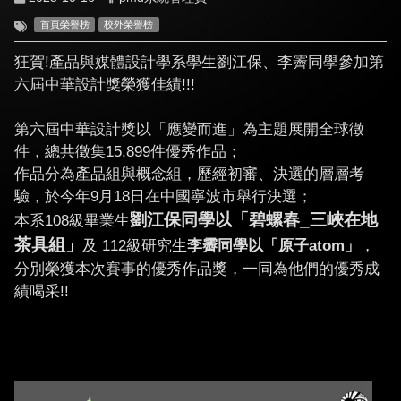
首頁榮譽榜
校外榮譽榜
狂賀!產品與媒體設計學系學生劉江保、李霽同學參加第
六屆中華設計獎榮獲佳績!!!
第六屆中華設計獎以「應變而進」為主題展開全球徵
件，總共徵集1
5,899件優秀作品；
作品分為產品組與概念組，歷經初審、
決選的層層考
驗，於今年9月18日在中國寧波市
舉行決選；
劉江保同學以「碧螺春_三峽在地
本系108級畢業生
茶具組」
及 112級研究生
李霽同學以「原子atom」
，
分別榮獲本次賽事的優秀作品獎，一同為他們的優秀成
績喝采!!