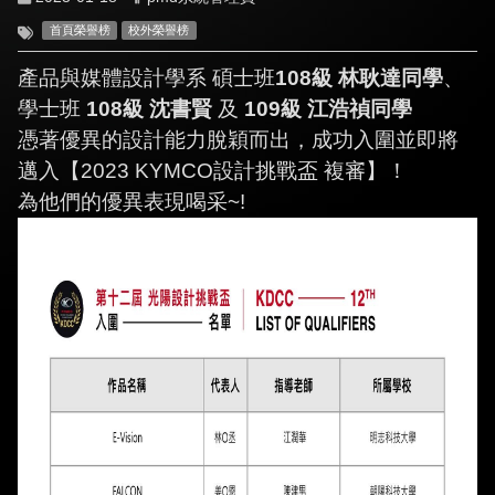
首頁榮譽榜
校外榮譽榜
產品與媒體設計學系 碩士班
108級 林耿達同學
、
學士班
108級 沈書賢
及
109級 江浩禎同學
憑著優異的設計能力脫穎而出，成功入圍並即將
邁入【2023 KYMCO設計挑戰盃 複審】！
為他們的優異表現喝采~!