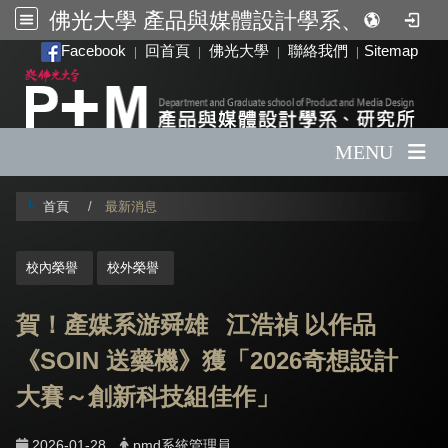
佛光大學 產品與媒體設計學系、研究所
:::
Facebook
回首頁
佛光大學
聯絡我們
Sitemap
|
|
|
|
MENU
首頁
最新消息
:::
校內榮譽
校外榮譽
賀！產媒系
游舜雄
江浩禎 以作品
SOIN
2026
《
送藥機》獲「
奇想設計
大賽～創新科技組佳作
」
2026-01-28
pmd系統管理員