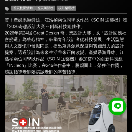
首頁校園活動
首頁榮譽榜
校外榮譽榜
賀！產媒系游舜雄、江浩禎兩位同學以作品《SOIN 送藥機》獲
「2026奇想設計大賽～創新科技組佳作」
2026年第24屆 Great Design 奇．想設計大賽，以「設計回應社
會變遷」為核心精神，鼓勵青年設計者從科技發展、生活型態
與人文關懷中發掘問題，提出兼具創意深度與實踐潛力的設計
提案，透過設計為未來生活帶來正向改變。產媒系游舜雄、江
浩禎兩位同學以作品《SOIN 送藥機》參加當中的創新科技組
『IN:Tech』比賽，在246件作品中，脫穎而出，榮獲佳作獎，
感謝指導老師鄭祺誠老師的辛苦指導。