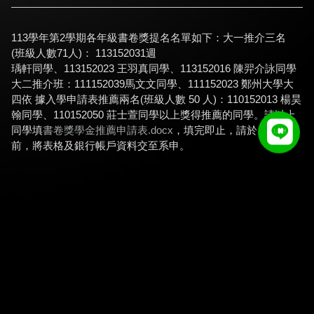
113學年第2學期各年級書卷獎提名名單如下：大一推介
三名
(班級人數71人)： 113152031
週
瑀軒同學、113152023 王羽真同學、113152016 陳羿介詠同學
大二
推介班：
111152039馬文文同學、111152023 鄭州大學
大
四依 據入學申請表推薦兩名(班級人數 50 人)：
110152013 楊昊
翰同學、110152050 莊士萱同學
以上獎得推薦的同學。
請以上
同學填
書卷獎學金推薦申請表.docx
，填完即止，請於 3 月 5 日
前，將表格及銀行帳戶資料交至系申。