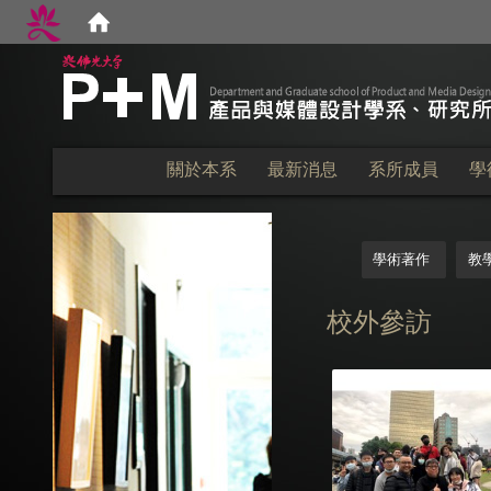
:::
關於本系
最新消息
系所成員
學
:::
學術著作
教
校外參訪