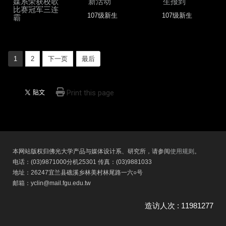
媒系荣获校歌
新活动
生报到
比赛冠军三连
107级新生
107级新生
霸
1
2
下一页
最后
Print this page
本网站版权归佛光大学产品与媒体设计系、研究所，请参阅
使用规则
。
电话：(03)9871000分机25301 传真：(03)9881033
地址：26247宜兰县礁溪乡林美村林尾路一六○号
邮箱：yclin@mail.fgu.edu.tw
造访人次 : 11981277