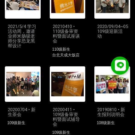
2021/5/4 学习
20210410 •
2020/09/04~05
活动周，邀请
110级备审资
109级迎新活
业师米肠骏老
料暨面试座谈
动
师分享恐龙黑
会
帮设计
110级新生
台北天成大饭店
20200704 • 新
20200411 •
20190810 • 新
生茶会
109级备审资
生报到说明会
料暨面试辅导
109级新生
108级新生
会
109级新生