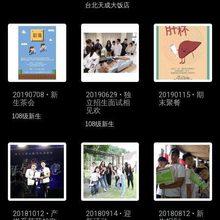
台北天成大饭店
20190708 • 新
20190629 • 独
20190115 • 期
生茶会
立招生面试相
末聚餐
见欢
108级新生
108级新生
20181012 • 产
20180914 • 迎
20180812 • 新