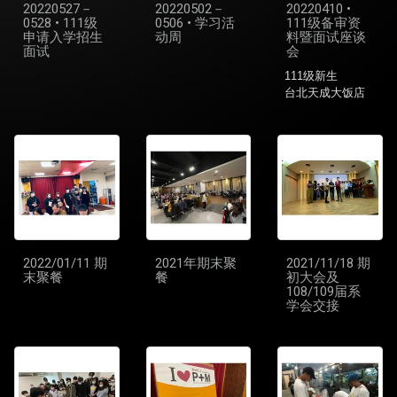
20220527－
20220502－
20220410 •
0528 • 111级
0506 • 学习活
111级备审资
申请入学招生
动周
料暨面试座谈
面试
会
111级新生
台北天成大饭店
2022/01/11 期
2021年期末聚
2021/11/18 期
末聚餐
餐
初大会及
108/109届系
学会交接