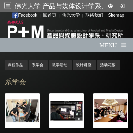
佛光大学 产品与媒体设计学系、研究所
:::
Facebook
回首页
佛光大学
联络我们
Sitemap
|
|
|
|
MENU
:::
课程作品
系学会
教学活动
设计讲座
活动花絮
系学会